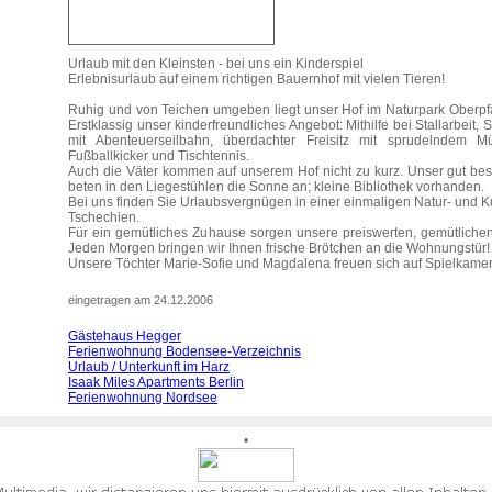
Urlaub mit den Kleinsten - bei uns ein Kinderspiel
Erlebnisurlaub auf einem richtigen Bauernhof mit vielen Tieren!
Ruhig und von Teichen umgeben liegt unser Hof im Naturpark Oberpfä
Erstklassig unser kinderfreundliches Angebot: Mithilfe bei Stallarbeit,
mit Abenteuerseilbahn, überdachter Freisitz mit sprudelndem Mü
Fußballkicker und Tischtennis.
Auch die Väter kommen auf unserem Hof nicht zu kurz. Unser gut bese
beten in den Liegestühlen die Sonne an; kleine Bibliothek vorhanden.
Bei uns finden Sie Urlaubsvergnügen in einer einmaligen Natur- und K
Tschechien.
Für ein gemütliches Zuhause sorgen unsere preiswerten, gemütliche
Jeden Morgen bringen wir Ihnen frische Brötchen an die Wohnungstür!
Unsere Töchter Marie-Sofie und Magdalena freuen sich auf Spielkame
eingetragen am 24.12.2006
Gästehaus Hegger
Ferienwohnung Bodensee-Verzeichnis
Urlaub / Unterkunft im Harz
Isaak Miles Apartments Berlin
Ferienwohnung Nordsee
•