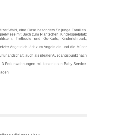
lzer Wald, eine Oase besonders für junge Familien.
 Spielwiese mit Bach zum Plantschen, Kinderspielplatz
hlstein, Tretboote und Go-Karts, Kinderfuhrpark,
tzter Angelteich lädt zum Angeln ein und die Mütter
ulturlandschaft, auch als idealer Ausgangspunkt nach
n 3 Ferienwohnungen mit kostenlosen Baby-Service.
raden