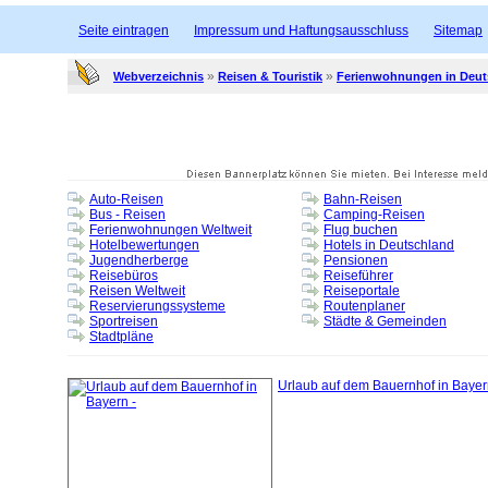
Seite eintragen
Impressum und Haftungsausschluss
Sitemap
»
»
Webverzeichnis
Reisen & Touristik
Ferienwohnungen in Deut
Auto-Reisen
Bahn-Reisen
Bus - Reisen
Camping-Reisen
Ferienwohnungen Weltweit
Flug buchen
Hotelbewertungen
Hotels in Deutschland
Jugendherberge
Pensionen
Reisebüros
Reiseführer
Reisen Weltweit
Reiseportale
Reservierungssysteme
Routenplaner
Sportreisen
Städte & Gemeinden
Stadtpläne
Urlaub auf dem Bauernhof in Bayer