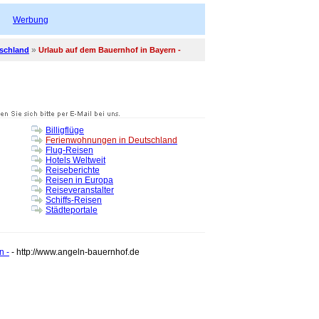
Werbung
»
schland
Urlaub auf dem Bauernhof in Bayern -
Billigflüge
Ferienwohnungen in Deutschland
Flug-Reisen
Hotels Weltweit
Reiseberichte
Reisen in Europa
Reiseveranstalter
Schiffs-Reisen
Städteportale
n -
- http://www.angeln-bauernhof.de