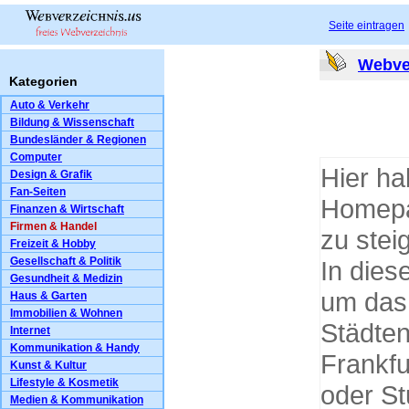
Seite eintragen
Webve
Kategorien
Auto & Verkehr
Bildung & Wissenschaft
Bundesländer & Regionen
Computer
Hier ha
Design & Grafik
Fan-Seiten
Homepag
Finanzen & Wirtschaft
Firmen & Handel
zu stei
Freizeit & Hobby
Gesellschaft & Politik
In dies
Gesundheit & Medizin
um das
Haus & Garten
Immobilien & Wohnen
Städten
Internet
Kommunikation & Handy
Frankfu
Kunst & Kultur
Lifestyle & Kosmetik
oder St
Medien & Kommunikation