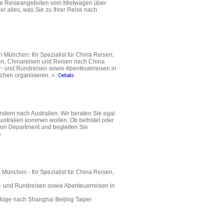
owie Reiseangeboten vom Mietwagen über
er alles, was Sie zu Ihrer Reise nach
n München: Ihr Spezialist für China Reisen,
en, Chinareisen und Reisen nach China.
ur- und Rundreisen sowie Abenteuerreisen in
schen organisieren. »
rn nach Australien. Wir beraten Sie egal
Australien kommen wollen. Ob befristet oder
tion Department und begleiten Sie
 München - Ihr Spezialist für China Reisen,
r- und Rundreisen sowie Abenteuerreisen in
gflüge nach Shanghai Beijing Taipei