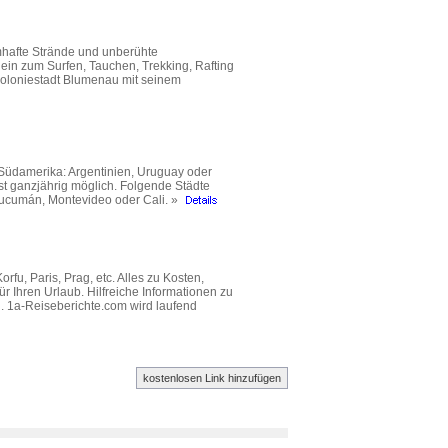
mhafte Strände und unberühte
 ein zum Surfen, Tauchen, Trekking, Rafting
Koloniestadt Blumenau mit seinem
 Südamerika: Argentinien, Uruguay oder
st ganzjährig möglich. Folgende Städte
 Tucumán, Montevideo oder Cali. »
rfu, Paris, Prag, etc. Alles zu Kosten,
r Ihren Urlaub. Hilfreiche Informationen zu
. 1a-Reiseberichte.com wird laufend
kostenlosen Link hinzufügen