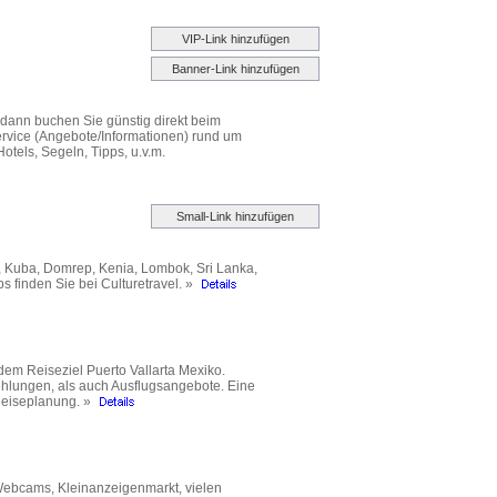
VIP-Link hinzufügen
Banner-Link hinzufügen
 dann buchen Sie günstig direkt beim
service (Angebote/Informationen) rund um
tels, Segeln, Tipps, u.v.m.
Small-Link hinzufügen
i, Kuba, Domrep, Kenia, Lombok, Sri Lanka,
s finden Sie bei Culturetravel. »
dem Reiseziel Puerto Vallarta Mexiko.
hlungen, als auch Ausflugsangebote. Eine
 Reiseplanung. »
 Webcams, Kleinanzeigenmarkt, vielen