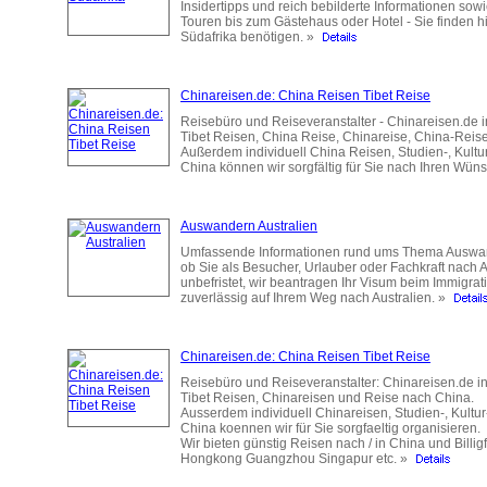
Insidertipps und reich bebilderte Informationen s
Touren bis zum Gästehaus oder Hotel - Sie finden hi
Südafrika benötigen. »
Chinareisen.de: China Reisen Tibet Reise
Reisebüro und Reiseveranstalter - Chinareisen.de i
Tibet Reisen, China Reise, Chinareise, China-Reis
Außerdem individuell China Reisen, Studien-, Kult
China können wir sorgfältig für Sie nach Ihren Wün
Auswandern Australien
Umfassende Informationen rund ums Thema Auswande
ob Sie als Besucher, Urlauber oder Fachkraft nach 
unbefristet, wir beantragen Ihr Visum beim Immigra
zuverlässig auf Ihrem Weg nach Australien. »
Chinareisen.de: China Reisen Tibet Reise
Reisebüro und Reiseveranstalter: Chinareisen.de in
Tibet Reisen, Chinareisen und Reise nach China.
Ausserdem individuell Chinareisen, Studien-, Kultu
China koennen wir für Sie sorgfaeltig organisieren.
Wir bieten günstig Reisen nach / in China und Billi
Hongkong Guangzhou Singapur etc. »