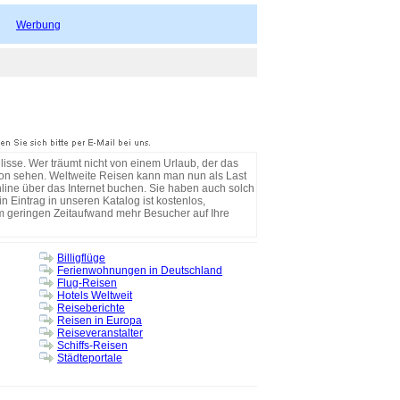
Werbung
isse. Wer träumt nicht von einem Urlaub, der das
avon sehen. Weltweite Reisen kann man nun als Last
line über das Internet buchen. Sie haben auch solch
Eintrag in unseren Katalog ist kostenlos,
em geringen Zeitaufwand mehr Besucher auf Ihre
Billigflüge
Ferienwohnungen in Deutschland
Flug-Reisen
Hotels Weltweit
Reiseberichte
Reisen in Europa
Reiseveranstalter
Schiffs-Reisen
Städteportale