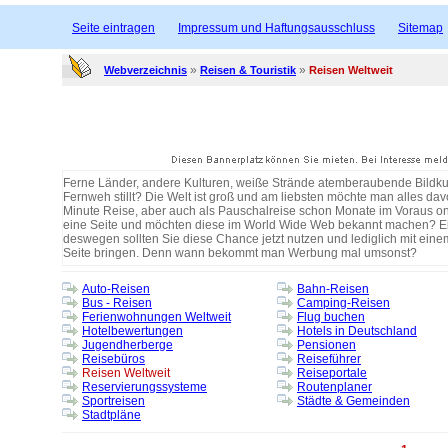
Seite eintragen
Impressum und Haftungsausschluss
Sitemap
»
»
Webverzeichnis
Reisen & Touristik
Reisen Weltweit
Ferne Länder, andere Kulturen, weiße Strände atemberaubende Bildkul
Fernweh stillt? Die Welt ist groß und am liebsten möchte man alles d
Minute Reise, aber auch als Pauschalreise schon Monate im Voraus on
eine Seite und möchten diese im World Wide Web bekannt machen? Ein 
deswegen sollten Sie diese Chance jetzt nutzen und lediglich mit ein
Seite bringen. Denn wann bekommt man Werbung mal umsonst?
Auto-Reisen
Bahn-Reisen
Bus - Reisen
Camping-Reisen
Ferienwohnungen Weltweit
Flug buchen
Hotelbewertungen
Hotels in Deutschland
Jugendherberge
Pensionen
Reisebüros
Reiseführer
Reisen Weltweit
Reiseportale
Reservierungssysteme
Routenplaner
Sportreisen
Städte & Gemeinden
Stadtpläne