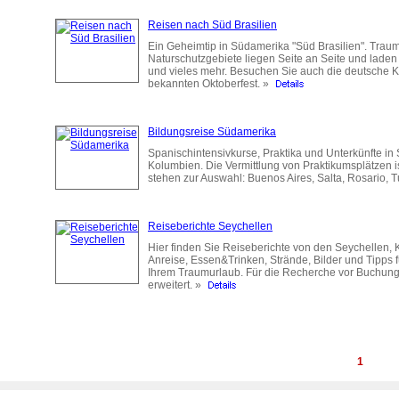
Reisen nach Süd Brasilien
Ein Geheimtip in Südamerika "Süd Brasilien". Trau
Naturschutzgebiete liegen Seite an Seite und laden
und vieles mehr. Besuchen Sie auch die deutsche 
bekannten Oktoberfest. »
Bildungsreise Südamerika
Spanischintensivkurse, Praktika und Unterkünfte in
Kolumbien. Die Vermittlung von Praktikumsplätzen i
stehen zur Auswahl: Buenos Aires, Salta, Rosario,
Reiseberichte Seychellen
Hier finden Sie Reiseberichte von den Seychellen, Ko
Anreise, Essen&Trinken, Strände, Bilder und Tipps fü
Ihrem Traumurlaub. Für die Recherche vor Buchung
erweitert. »
1