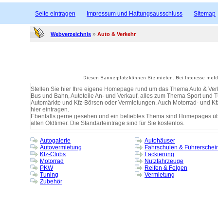
Seite eintragen
Impressum und Haftungsausschluss
Sitemap
»
Webverzeichnis
Auto & Verkehr
Stellen Sie hier Ihre eigene Homepage rund um das Thema Auto & Ver
Bus und Bahn, Autoteile An- und Verkauf, alles zum Thema Sport und T
Automärkte und Kfz-Börsen oder Vermietungen. Auch Motorrad- und Kf
hier eintragen.
Ebenfalls gerne gesehen und ein beliebtes Thema sind Homepages übe
alten Oldtimer. Die Standarteinträge sind für Sie kostenlos.
Autogalerie
Autohäuser
Autovermietung
Fahrschulen & Führerschei
Kfz-Clubs
Lackierung
Motorrad
Nutzfahrzeuge
PKW
Reifen & Felgen
Tuning
Vermietung
Zubehör