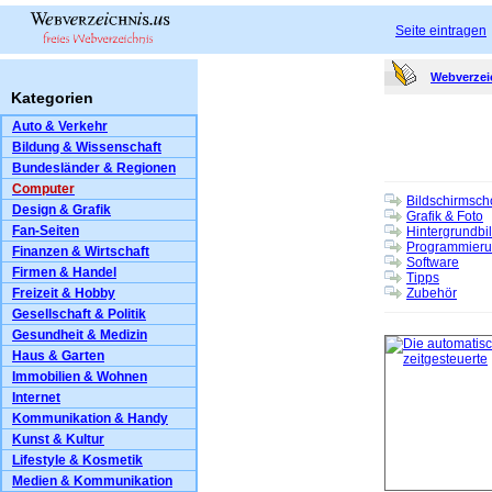
Seite eintragen
Webverzei
Kategorien
Auto & Verkehr
Bildung & Wissenschaft
Bundesländer & Regionen
Computer
Bildschirmsch
Design & Grafik
Grafik & Foto
Fan-Seiten
Hintergrundbi
Programmier
Finanzen & Wirtschaft
Software
Firmen & Handel
Tipps
Freizeit & Hobby
Zubehör
Gesellschaft & Politik
Gesundheit & Medizin
Haus & Garten
Immobilien & Wohnen
Internet
Kommunikation & Handy
Kunst & Kultur
Lifestyle & Kosmetik
Medien & Kommunikation