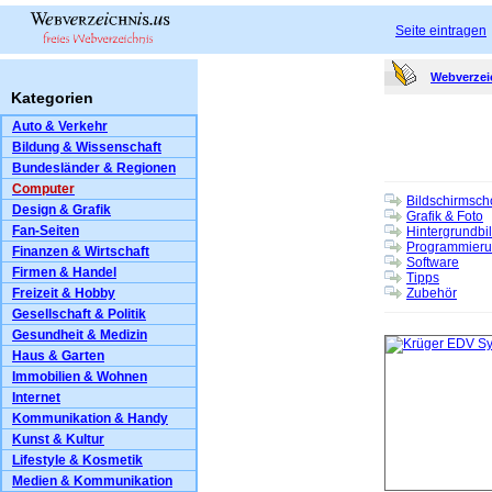
Seite eintragen
Webverzei
Kategorien
Auto & Verkehr
Bildung & Wissenschaft
Bundesländer & Regionen
Computer
Bildschirmsch
Design & Grafik
Grafik & Foto
Fan-Seiten
Hintergrundbi
Programmier
Finanzen & Wirtschaft
Software
Firmen & Handel
Tipps
Freizeit & Hobby
Zubehör
Gesellschaft & Politik
Gesundheit & Medizin
Haus & Garten
Immobilien & Wohnen
Internet
Kommunikation & Handy
Kunst & Kultur
Lifestyle & Kosmetik
Medien & Kommunikation