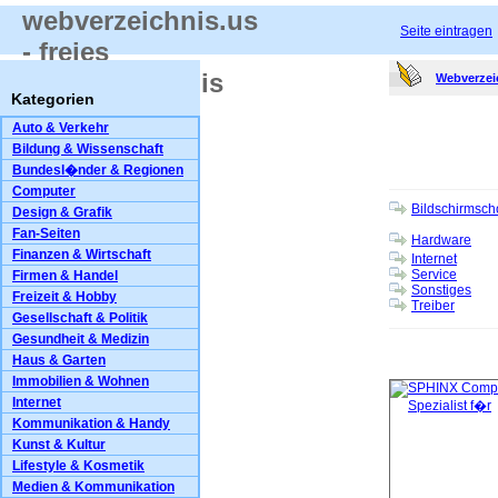
webverzeichnis.us
Seite eintragen
- freies
Webverzeichnis
Webverzei
Kategorien
Auto & Verkehr
Bildung & Wissenschaft
Bundesl�nder & Regionen
Computer
Bildschirmsch
Design & Grafik
Fan-Seiten
Hardware
Finanzen & Wirtschaft
Internet
Service
Firmen & Handel
Sonstiges
Freizeit & Hobby
Treiber
Gesellschaft & Politik
Gesundheit & Medizin
Haus & Garten
Immobilien & Wohnen
Internet
Kommunikation & Handy
Kunst & Kultur
Lifestyle & Kosmetik
Medien & Kommunikation