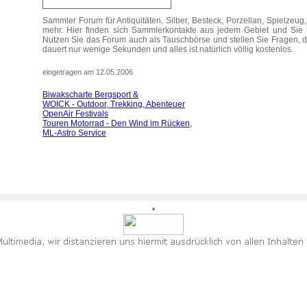
Sammler Forum für Antiquitäten, Silber, Besteck, Porzellan, Spielzeu
mehr. Hier finden sich Sammlerkontakte aus jedem Gebiet und Sie 
Nutzen Sie das Forum auch als Tauschbörse und stellen Sie Fragen,
dauert nur wenige Sekunden und alles ist natürlich völlig kostenlos.
eingetragen am 12.05.2006
Biwakscharte Bergsport &
WOICK - Outdoor, Trekking, Abenteuer
OpenAir Festivals
Touren Motorrad - Den Wind im Rücken,
ML-Astro Service
•