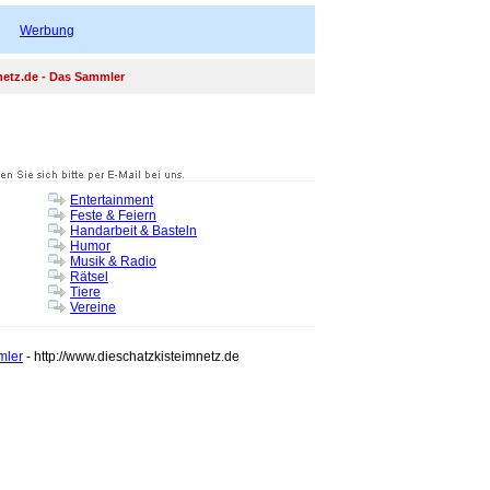
Werbung
netz.de - Das Sammler
Entertainment
Feste & Feiern
Handarbeit & Basteln
Humor
Musik & Radio
Rätsel
Tiere
Vereine
mler
- http://www.dieschatzkisteimnetz.de