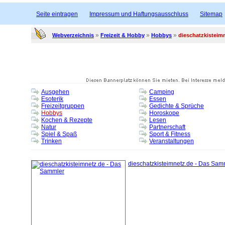
Seite eintragen
Impressum und Haftungsausschluss
Sitemap
»
»
»
Webverzeichnis
Freizeit & Hobby
Hobbys
dieschatzkisteim
Ausgehen
Camping
Esoterik
Essen
Freizeitgruppen
Gedichte & Sprüche
Hobbys
Horoskope
Kochen & Rezepte
Lesen
Natur
Partnerschaft
Spiel & Spaß
Sport & Fitness
Trinken
Veranstaltungen
dieschatzkisteimnetz.de - Das Sam