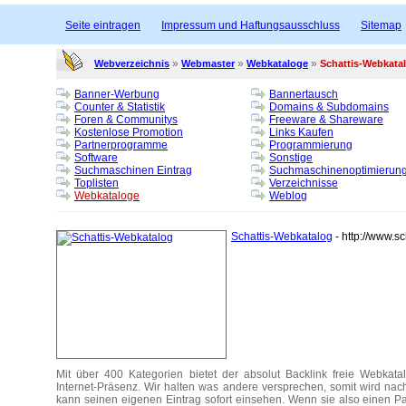
Seite eintragen
Impressum und Haftungsausschluss
Sitemap
»
»
»
Webverzeichnis
Webmaster
Webkataloge
Schattis-Webkata
Banner-Werbung
Bannertausch
Counter & Statistik
Domains & Subdomains
Foren & Communitys
Freeware & Shareware
Kostenlose Promotion
Links Kaufen
Partnerprogramme
Programmierung
Software
Sonstige
Suchmaschinen Eintrag
Suchmaschinenoptimierun
Toplisten
Verzeichnisse
Webkataloge
Weblog
Schattis-Webkatalog
- http://www.s
Mit über 400 Kategorien bietet der absolut Backlink freie Webkat
Internet-Präsenz. Wir halten was andere versprechen, somit wird nach
kann seinen eigenen Eintrag sofort einsehen. Wenn sie also einen 