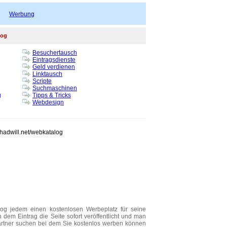
Werbung
log
Besuchertausch
Eintragsdienste
Geld verdienen
Linktausch
Scripte
Suchmaschinen
g
Tipps & Tricks
Webdesign
chadwill.net/webkatalog
alog jedem einen kostenlosen Werbeplatz für seine
 dem Eintrag die Seite sofort veröffentlicht und man
Partner suchen bei dem Sie kostenlos werben können