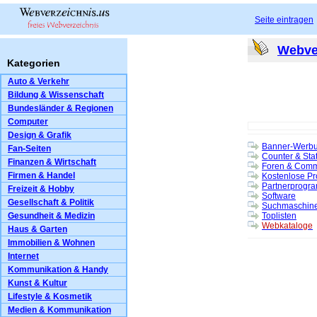
Seite eintragen
Webve
Kategorien
Auto & Verkehr
Bildung & Wissenschaft
Bundesländer & Regionen
Computer
Design & Grafik
Banner-Werb
Fan-Seiten
Counter & Stat
Finanzen & Wirtschaft
Foren & Comm
Firmen & Handel
Kostenlose Pr
Partnerprogr
Freizeit & Hobby
Software
Gesellschaft & Politik
Suchmaschine
Gesundheit & Medizin
Toplisten
Webkataloge
Haus & Garten
Immobilien & Wohnen
Internet
Kommunikation & Handy
Kunst & Kultur
Lifestyle & Kosmetik
Medien & Kommunikation