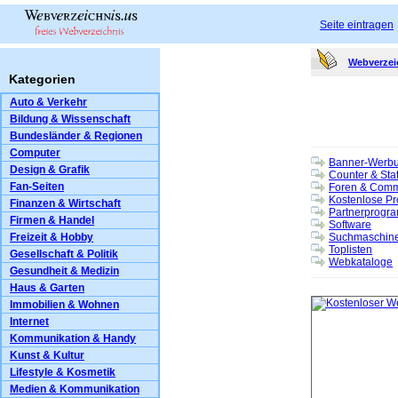
Seite eintragen
Webverzei
Kategorien
Auto & Verkehr
Bildung & Wissenschaft
Bundesländer & Regionen
Computer
Banner-Werb
Design & Grafik
Counter & Stat
Fan-Seiten
Foren & Comm
Kostenlose Pr
Finanzen & Wirtschaft
Partnerprogr
Firmen & Handel
Software
Freizeit & Hobby
Suchmaschine
Toplisten
Gesellschaft & Politik
Webkataloge
Gesundheit & Medizin
Haus & Garten
Immobilien & Wohnen
Internet
Kommunikation & Handy
Kunst & Kultur
Lifestyle & Kosmetik
Medien & Kommunikation