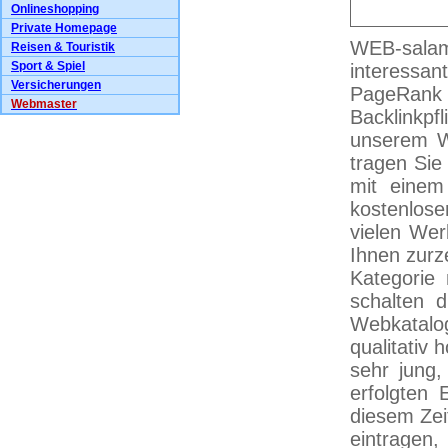
Onlineshopping
Private Homepage
WEB-salam
Reisen & Touristik
Sport & Spiel
interessan
Versicherungen
PageRank 
Webmaster
Backlinkpf
unserem We
tragen Sie
mit einem
kostenlose
vielen Wer
Ihnen zurz
Kategorie
schalten d
Webkatalo
qualitativ
sehr jung,
erfolgten
diesem Zei
eintragen,