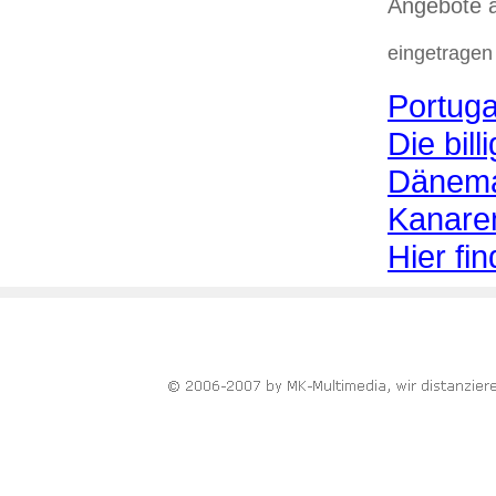
Angebote 
eingetragen
Portuga
Die bil
Dänema
Kanaren
Hier fi