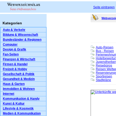
Seite eintragen
Webverzei
Kategorien
Auto & Verkehr
Bildung & Wissenschaft
Bundesländer & Regionen
Computer
Auto-Reisen
Design & Grafik
Bus - Reisen
Fan-Seiten
Ferienwohnun
Hotelbewertu
Finanzen & Wirtschaft
Jugendherber
Firmen & Handel
Reisebüros
Freizeit & Hobby
Reisen Weltwe
Reservierung
Gesellschaft & Politik
Sportreisen
Gesundheit & Medizin
Stadtpläne
Haus & Garten
Immobilien & Wohnen
Internet
Kommunikation & Handy
Kunst & Kultur
Lifestyle & Kosmetik
Medien & Kommunikation