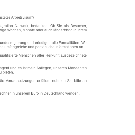
istetes Arbeitsvisum?
migration Network, bedanken. Ob Sie als Besucher,
nige Wochen, Monate oder auch längerfristig in Ihrem
undesregierung und erledigen alle Formalitäten. Wir
en umfangreiche und persönliche Informationen an.
 qualifizierte Menschen aller Herkunft ausgezeichnete
gsagent und es ist mein Anliegen, unseren Mandanten
u bieten.
ie Vorraussetzungen erfüllen, nehmen Sie bitte an
Lechner in unserem Büro in Deutschland wenden.