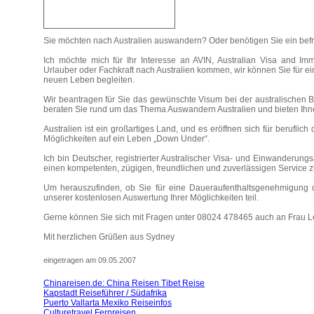
Sie möchten nach Australien auswandern? Oder benötigen Sie ein befr
Ich möchte mich für Ihr Interesse an AVIN, Australian Visa and Im
Urlauber oder Fachkraft nach Australien kommen, wir können Sie für ei
neuen Leben begleiten.
Wir beantragen für Sie das gewünschte Visum bei der australischen B
beraten Sie rund um das Thema Auswandern Australien und bieten Ihn
Australien ist ein großartiges Land, und es eröffnen sich für beruflich
Möglichkeiten auf ein Leben „Down Under“.
Ich bin Deutscher, registrierter Australischer Visa- und Einwanderun
einen kompetenten, zügigen, freundlichen und zuverlässigen Service z
Um herauszufinden, ob Sie für eine Daueraufenthaltsgenehmigung d
unserer kostenlosen Auswertung Ihrer Möglichkeiten teil.
Gerne können Sie sich mit Fragen unter 08024 478465 auch an Frau 
Mit herzlichen Grüßen aus Sydney
eingetragen am 09.05.2007
Chinareisen.de: China Reisen Tibet Reise
Kapstadt Reiseführer / Südafrika
Puerto Vallarta Mexiko Reiseinfos
Culturetravel Fernreisen