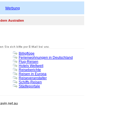
Werbung
ern Australien
Billigflüge
Ferienwohnungen in Deutschland
Flug-Reisen
Hotels Weltweit
Reiseberichte
Reisen in Europa
Reiseveranstalter
Schiffs-Reisen
Städteportale
.avin.net.au