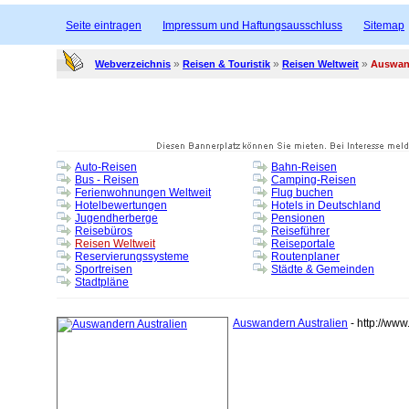
Seite eintragen
Impressum und Haftungsausschluss
Sitemap
»
»
»
Webverzeichnis
Reisen & Touristik
Reisen Weltweit
Auswand
Auto-Reisen
Bahn-Reisen
Bus - Reisen
Camping-Reisen
Ferienwohnungen Weltweit
Flug buchen
Hotelbewertungen
Hotels in Deutschland
Jugendherberge
Pensionen
Reisebüros
Reiseführer
Reisen Weltweit
Reiseportale
Reservierungssysteme
Routenplaner
Sportreisen
Städte & Gemeinden
Stadtpläne
Auswandern Australien
- http://www