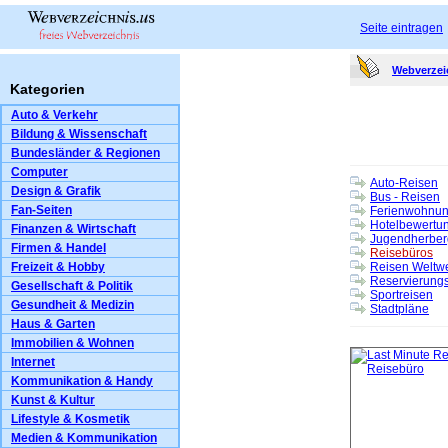
Seite eintragen
Webverzei
Kategorien
Auto & Verkehr
Bildung & Wissenschaft
Bundesländer & Regionen
Computer
Auto-Reisen
Design & Grafik
Bus - Reisen
Fan-Seiten
Ferienwohnun
Hotelbewertu
Finanzen & Wirtschaft
Jugendherber
Firmen & Handel
Reisebüros
Freizeit & Hobby
Reisen Weltwe
Reservierung
Gesellschaft & Politik
Sportreisen
Gesundheit & Medizin
Stadtpläne
Haus & Garten
Immobilien & Wohnen
Internet
Kommunikation & Handy
Kunst & Kultur
Lifestyle & Kosmetik
Medien & Kommunikation