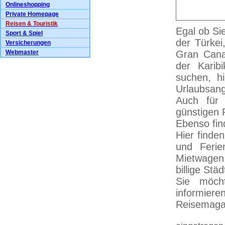
Onlineshopping
Private Homepage
Reisen & Touristik
Egal ob Si
Sport & Spiel
der Türkei
Versicherungen
Webmaster
Gran Canar
der Karib
suchen, hi
Urlaubsang
Auch für F
günstigen 
Ebenso find
Hier finde
und Ferie
Mietwagen 
billige Stä
Sie möcht
informier
Reisemaga