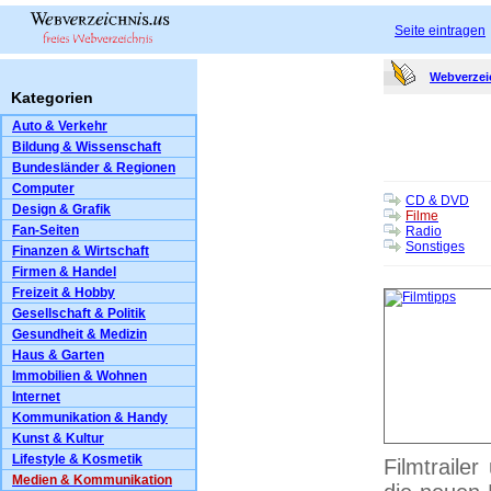
Seite eintragen
Webverzei
Kategorien
Auto & Verkehr
Bildung & Wissenschaft
Bundesländer & Regionen
Computer
CD & DVD
Design & Grafik
Filme
Fan-Seiten
Radio
Sonstiges
Finanzen & Wirtschaft
Firmen & Handel
Freizeit & Hobby
Gesellschaft & Politik
Gesundheit & Medizin
Haus & Garten
Immobilien & Wohnen
Internet
Kommunikation & Handy
Kunst & Kultur
Lifestyle & Kosmetik
Filmtraile
Medien & Kommunikation