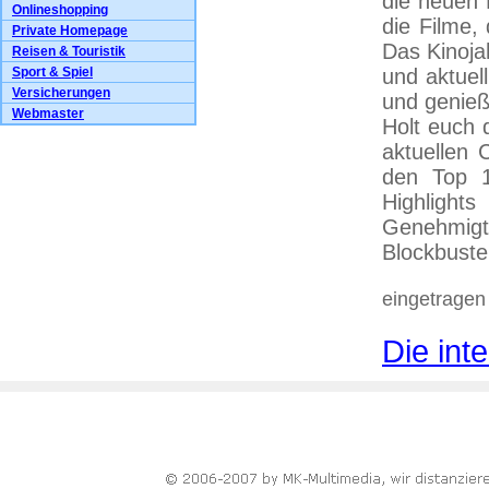
die neuen 
Onlineshopping
die Filme, 
Private Homepage
Das Kinojah
Reisen & Touristik
Sport & Spiel
und aktuel
Versicherungen
und genießt
Webmaster
Holt euch 
aktuellen 
den Top 1
Highlight
Genehmigt
Blockbuste
eingetragen
Die int