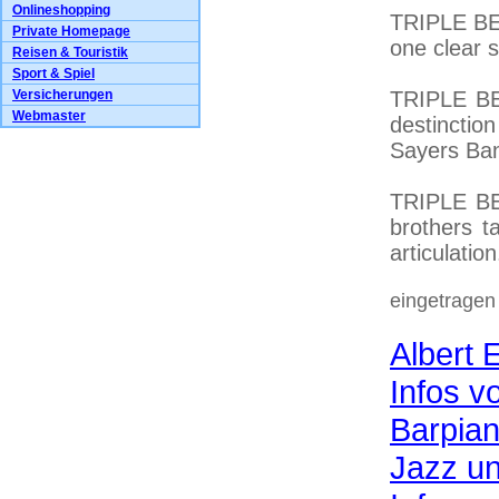
Onlineshopping
TRIPLE BE
Private Homepage
one clear 
Reisen & Touristik
Sport & Spiel
Versicherungen
TRIPLE BEE
Webmaster
destinctio
Sayers Ban
TRIPLE BEE
brothers t
articulation
eingetragen
Albert 
Infos v
Barpian
Jazz und