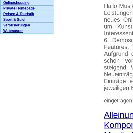
Onlineshopping
Hallo Musi
Private Homepage
Leistunge
Reisen & Touristik
neues Onli
Sport & Spiel
Versicherungen
um Kunst
Webmaster
Interessent
6 Demoson
Features. 
Aufgrund 
schon vo
steigend. 
Neueinträg
Einträge 
jeweiligen
eingetragen
Alleinu
Kompon