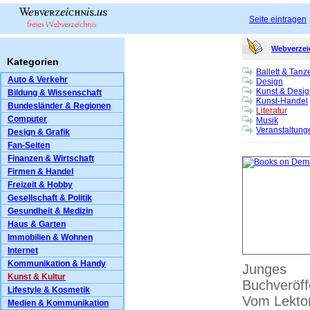
Seite eintragen
Webverzei
Kategorien
Ballett & Tanz
Auto & Verkehr
Design
Kunst & Desig
Bildung & Wissenschaft
Kunst-Handel
Bundesländer & Regionen
Literatur
Computer
Musik
Veranstaltung
Design & Grafik
Fan-Seiten
Finanzen & Wirtschaft
Firmen & Handel
Freizeit & Hobby
Gesellschaft & Politik
Gesundheit & Medizin
Haus & Garten
Immobilien & Wohnen
Internet
Kommunikation & Handy
Junges 
Kunst & Kultur
Buchveröff
Lifestyle & Kosmetik
Vom Lektor
Medien & Kommunikation