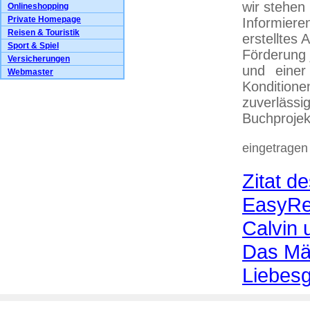
wir stehen 
Onlineshopping
Private Homepage
Informieren
Reisen & Touristik
erstelltes 
Sport & Spiel
Förderung 
Versicherungen
und einer
Webmaster
Konditione
zuverläss
Buchprojek
eingetragen
Zitat d
EasyRea
Calvin 
Das Mä
Liebesg