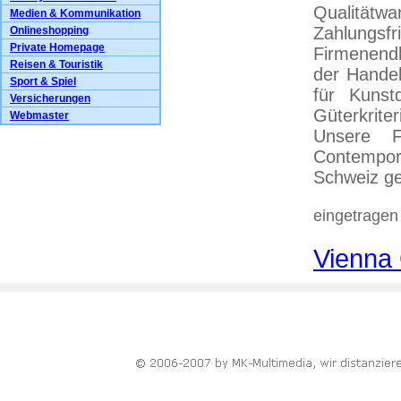
Qualitätw
Medien & Kommunikation
Zahlungs
Onlineshopping
Private Homepage
Firmenend
Reisen & Touristik
der Handel
Sport & Spiel
für Kunst
Versicherungen
Güterkrite
Webmaster
Unsere F
Contempor
Schweiz ge
eingetragen
Vienna 