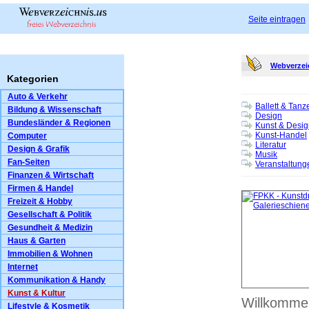
Seite eintragen
Webverzei
Kategorien
Auto & Verkehr
Ballett & Tanz
Bildung & Wissenschaft
Design
Bundesländer & Regionen
Kunst & Desig
Kunst-Handel
Computer
Literatur
Design & Grafik
Musik
Fan-Seiten
Veranstaltung
Finanzen & Wirtschaft
Firmen & Handel
Freizeit & Hobby
Gesellschaft & Politik
Gesundheit & Medizin
Haus & Garten
Immobilien & Wohnen
Internet
Kommunikation & Handy
Kunst & Kultur
Willkomm
Lifestyle & Kosmetik