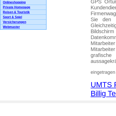
GPS Ortung
Onlineshopping
Kundendie
Private Homepage
Reisen & Touristik
Firmenwag
Sport & Spiel
Sie den Ü
Versicherungen
Gleichzei
Webmaster
Bildschirm
Datenkomm
Mitarbeit
Mitarbeit
grafische
aussagekrä
eingetragen
UMTS F
Billig T