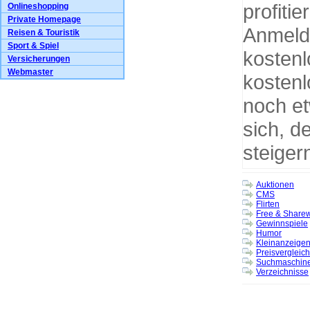
profiti
Onlineshopping
Private Homepage
Anmeldu
Reisen & Touristik
Sport & Spiel
kostenl
Versicherungen
Webmaster
kostenl
noch et
sich, d
steiger
Auktionen
CMS
Flirten
Free & Share
Gewinnspiele
Humor
Kleinanzeige
Preisvergleich
Suchmaschin
Verzeichnisse