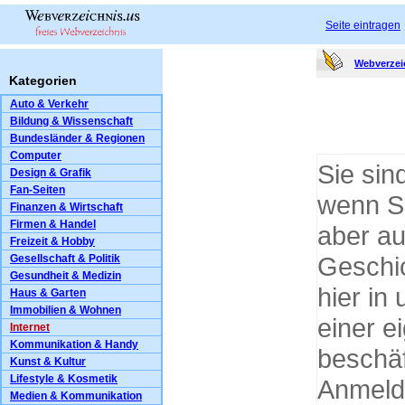
Seite eintragen
Webverzei
Kategorien
Auto & Verkehr
Bildung & Wissenschaft
Bundesländer & Regionen
Computer
Sie sin
Design & Grafik
Fan-Seiten
wenn Si
Finanzen & Wirtschaft
Firmen & Handel
aber au
Freizeit & Hobby
Geschic
Gesellschaft & Politik
Gesundheit & Medizin
hier in
Haus & Garten
Immobilien & Wohnen
einer e
Internet
Kommunikation & Handy
beschäf
Kunst & Kultur
Lifestyle & Kosmetik
Anmeld
Medien & Kommunikation