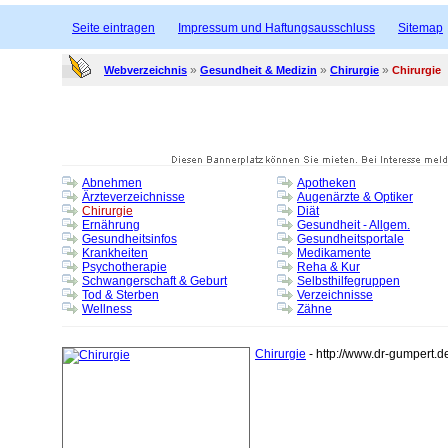
Seite eintragen
Impressum und Haftungsausschluss
Sitemap
»
»
»
Webverzeichnis
Gesundheit & Medizin
Chirurgie
Chirurgie
Abnehmen
Apotheken
Ärzteverzeichnisse
Augenärzte & Optiker
Chirurgie
Diät
Ernährung
Gesundheit - Allgem.
Gesundheitsinfos
Gesundheitsportale
Krankheiten
Medikamente
Psychotherapie
Reha & Kur
Schwangerschaft & Geburt
Selbsthilfegruppen
Tod & Sterben
Verzeichnisse
Wellness
Zähne
Chirurgie
- http://www.dr-gumpert.de