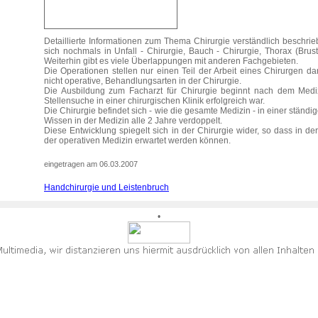
Detaillierte Informationen zum Thema Chirurgie verständlich beschrieb
sich nochmals in Unfall - Chirurgie, Bauch - Chirurgie, Thorax (Brust
Weiterhin gibt es viele Überlappungen mit anderen Fachgebieten.
Die Operationen stellen nur einen Teil der Arbeit eines Chirurgen da
nicht operative, Behandlungsarten in der Chirurgie.
Die Ausbildung zum Facharzt für Chirurgie beginnt nach dem Mediz
Stellensuche in einer chirurgischen Klinik erfolgreich war.
Die Chirurgie befindet sich - wie die gesamte Medizin - in einer stän
Wissen in der Medizin alle 2 Jahre verdoppelt.
Diese Entwicklung spiegelt sich in der Chirurgie wider, so dass in 
der operativen Medizin erwartet werden können.
eingetragen am 06.03.2007
Handchirurgie und Leistenbruch
•