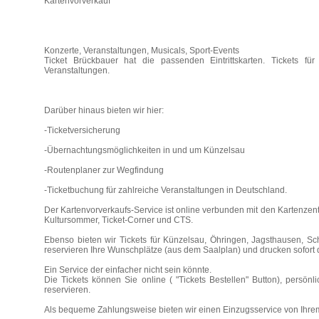
Kartenvorverkauf
Konzerte, Veranstaltungen, Musicals, Sport-Events
Ticket Brückbauer hat die passenden Eintrittskarten. Tickets f
Veranstaltungen.
Darüber hinaus bieten wir hier:
-Ticketversicherung
-Übernachtungsmöglichkeiten in und um Künzelsau
-Routenplaner zur Wegfindung
-Ticketbuchung für zahlreiche Veranstaltungen in Deutschland.
Der Kartenvorverkaufs-Service ist online verbunden mit den Kartenzen
Kultursommer, Ticket-Corner und CTS.
Ebenso bieten wir Tickets für Künzelsau, Öhringen, Jagsthausen, Sc
reservieren Ihre Wunschplätze (aus dem Saalplan) und drucken sofort die
Ein Service der einfacher nicht sein könnte.
Die Tickets können Sie online ( "Tickets Bestellen" Button), persönl
reservieren.
Als bequeme Zahlungsweise bieten wir einen Einzugsservice von Ihre