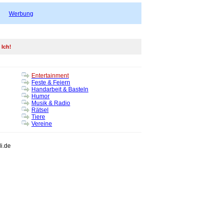
Werbung
 Ich!
Entertainment
Feste & Feiern
Handarbeit & Basteln
Humor
Musik & Radio
Rätsel
Tiere
Vereine
li.de