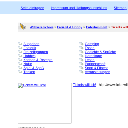
Seite eintragen
Impressum und Haftungsausschluss
Sitemap
»
»
»
Webverzeichnis
Freizeit & Hobby
Entertainment
Tickets will
Ausgehen
Camping
Esoterik
Essen
Freizeitgruppen
Gedichte & Sprüche
Hobbys
Horoskope
Kochen & Rezepte
Lesen
Natur
Partnerschaft
Spiel & Spaß
Sport & Fitness
Trinken
Veranstaltungen
Tickets will Ich!
- http://www.ticketwil