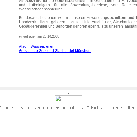
Als Spezialist für die Geruchsbeseitigung in Gebäuden und Fahrzeug
und Luftreinigern für alle Anwendungsbereiche, vom Raucher
Wasserschadensanierung.
Bundesweit bedienen wir mit unseren Anwendungstechnikern und 
Handwerk. Hierzu gehören in erster Linie Autohäuser, Waschanlagen
Gebäudereiniger und Behörden gehören ebenfalls zu unseren langjäh
eingetragen am 23.10.2008
Aladin Wasserpfeifen
Glastale.de Glas und Glashandel München
•