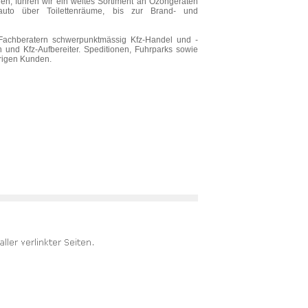
en, führen wir ein weites Sortiment an Ozongeräten
auto über Toilettenräume, bis zur Brand- und
Fachberatern schwerpunktmässig Kfz-Handel und -
 und Kfz-Aufbereiter. Speditionen, Fuhrparks sowie
rigen Kunden.