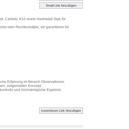
Small-Link hinzufügen
all, Carbide, K10 sowie Hartmetall Stab für
ichel oder Rechteckstäbe, wir garantieren für
ische Erfahrung im Bereich Observationen
euen, zeitgemäßen Konzept.
ontrolle und höchstmögliche Ergebnis-
kostenlosen Link hinzufügen