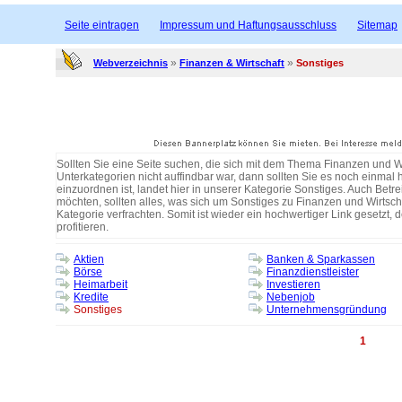
Seite eintragen
Impressum und Haftungsausschluss
Sitemap
»
»
Webverzeichnis
Finanzen & Wirtschaft
Sonstiges
Sollten Sie eine Seite suchen, die sich mit dem Thema Finanzen und Wi
Unterkategorien nicht auffindbar war, dann sollten Sie es noch einmal h
einzuordnen ist, landet hier in unserer Kategorie Sonstiges. Auch Betre
möchten, sollten alles, was sich um Sonstiges zu Finanzen und Wirtsch
Kategorie verfrachten. Somit ist wieder ein hochwertiger Link gesetzt, 
profitieren.
Aktien
Banken & Sparkassen
Börse
Finanzdienstleister
Heimarbeit
Investieren
Kredite
Nebenjob
Sonstiges
Unternehmensgründung
1