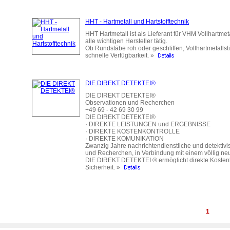
HHT - Hartmetall und Hartstofftechnik
HHT Hartmetall ist als Lieferant für VHM Vollhartmet
alle wichtigen Hersteller tätig.
Ob Rundstäbe roh oder geschliffen, Vollhartmetallst
schnelle Verfügbarkeit. »
DIE DIREKT DETEKTEI®
DIE DIREKT DETEKTEI®
Observationen und Recherchen
+49 69 - 42 69 30 99
DIE DIREKT DETEKTEI®
· DIREKTE LEISTUNGEN und ERGEBNISSE
· DIREKTE KOSTENKONTROLLE
· DIREKTE KOMUNIKATION
Zwanzig Jahre nachrichtendienstliche und detektiv
und Recherchen, in Verbindung mit einem völlig n
DIE DIREKT DETEKTEI ® ermöglicht direkte Kostenk
Sicherheit. »
1