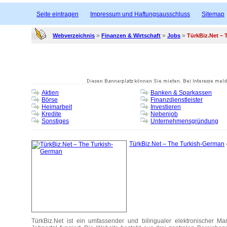
Seite eintragen
Impressum und Haftungsausschluss
Sitemap
»
»
»
Webverzeichnis
Finanzen & Wirtschaft
Jobs
TürkBiz.Net –
Aktien
Banken & Sparkassen
Börse
Finanzdienstleister
Heimarbeit
Investieren
Kredite
Nebenjob
Sonstiges
Unternehmensgründung
TürkBiz.Net – The Turkish-German
TürkBiz.Net ist ein umfassender und bilingualer elektronischer Mar