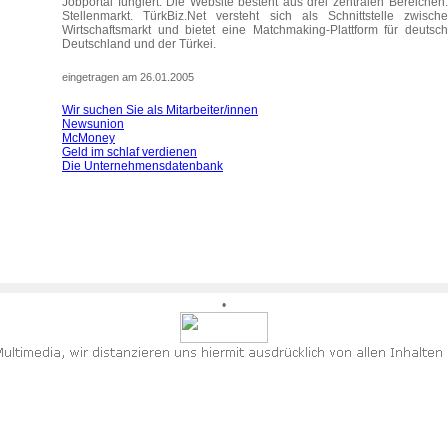
Jobportal fungiert. Die Website besteht aus drei zentralen Bereiche
Stellenmarkt. TürkBiz.Net versteht sich als Schnittstelle zwi
Wirtschaftsmarkt und bietet eine Matchmaking-Plattform für deuts
Deutschland und der Türkei.
eingetragen am 26.01.2005
Wir suchen Sie als Mitarbeiter/innen
Newsunion
McMoney
Geld im schlaf verdienen
Die Unternehmensdatenbank
•