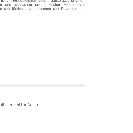
n: Einem Firmenkatalog, einem Marktplatz und einem
schen dem deutschen und türkischen Arbeits- und
che und türkische Unternehmen und Privatuser aus