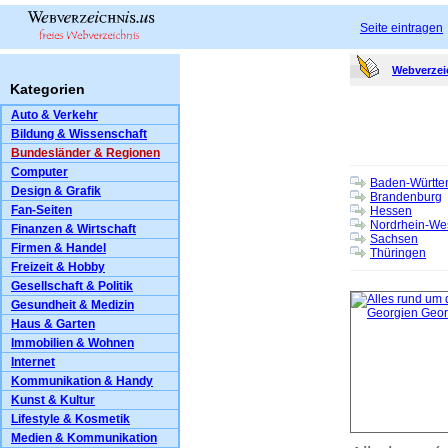
Seite eintragen
Webverzei
Kategorien
Auto & Verkehr
Bildung & Wissenschaft
Bundesländer & Regionen
Computer
Baden-Württe
Design & Grafik
Brandenburg
Fan-Seiten
Hessen
Nordrhein-Wes
Finanzen & Wirtschaft
Sachsen
Firmen & Handel
Thüringen
Freizeit & Hobby
Gesellschaft & Politik
Gesundheit & Medizin
Haus & Garten
Immobilien & Wohnen
Internet
Kommunikation & Handy
Kunst & Kultur
Lifestyle & Kosmetik
Medien & Kommunikation