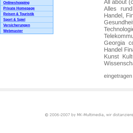
All about (
Onlineshopping
Alles run
Private Homepage
Reisen & Touristik
Handel, Fi
Sport & Spiel
Gesundheit
Versicherungen
Technologie
Webmaster
Telekommun
Georgia c
Handel Fin
Kunst Kult
Wissenscha
eingetragen