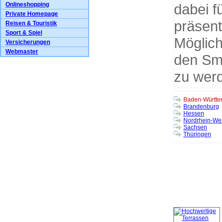
Onlineshopping
dabei fü
Private Homepage
präsent
Reisen & Touristik
Sport & Spiel
Möglich
Versicherungen
Webmaster
den Sma
zu werd
Baden-Württe
Brandenburg
Hessen
Nordrhein-Wes
Sachsen
Thüringen