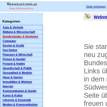
Seite eintragen
Webve
Kategorien
Auto & Verkehr
Bildung & Wissenschaft
Bundesländer & Regionen
Computer
Sie st
Design & Grafik
Fan-Seiten
neu zug
Finanzen & Wirtschaft
Firmen & Handel
Bundesl
Freizeit & Hobby
Gesellschaft & Politik
Links 
Gesundheit & Medizin
in dem 
Haus & Garten
Immobilien & Wohnen
Südwest
Internet
Kommunikation & Handy
Seite ü
Kunst & Kultur
Lifestyle & Kosmetik
freuen 
Medien & Kommunikation